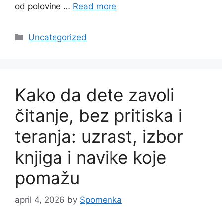
od polovine …
Read more
Categories
Uncategorized
Kako da dete zavoli
čitanje, bez pritiska i
teranja: uzrast, izbor
knjiga i navike koje
pomažu
april 4, 2026
by
Spomenka