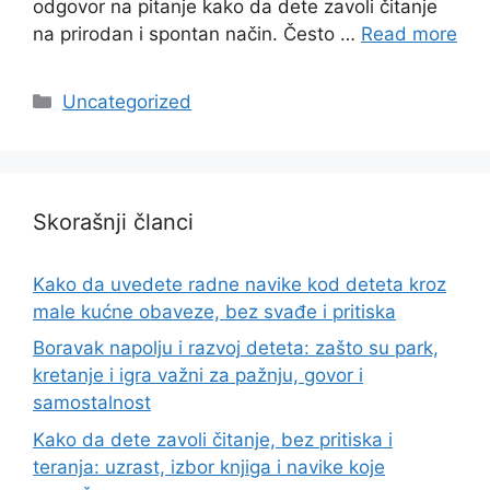
odgovor na pitanje kako da dete zavoli čitanje
na prirodan i spontan način. Često …
Read more
Categories
Uncategorized
Skorašnji članci
Kako da uvedete radne navike kod deteta kroz
male kućne obaveze, bez svađe i pritiska
Boravak napolju i razvoj deteta: zašto su park,
kretanje i igra važni za pažnju, govor i
samostalnost
Kako da dete zavoli čitanje, bez pritiska i
teranja: uzrast, izbor knjiga i navike koje