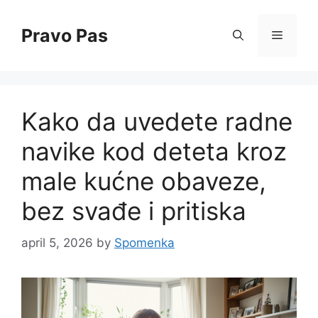
Skip
to
Pravo Pas
Menu
content
Kako da uvedete radne
navike kod deteta kroz
male kućne obaveze,
bez svađe i pritiska
april 5, 2026
by
Spomenka