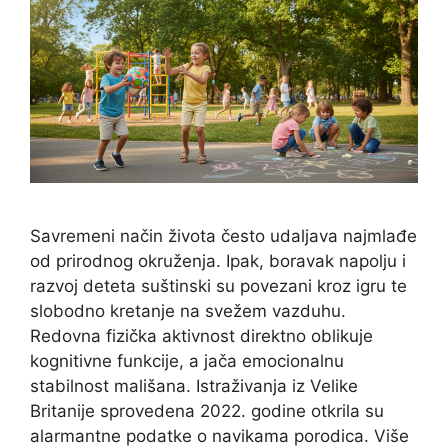
Savremeni način života često udaljava najmlađe
od prirodnog okruženja. Ipak, boravak napolju i
razvoj deteta suštinski su povezani kroz igru te
slobodno kretanje na svežem vazduhu.
Redovna fizička aktivnost direktno oblikuje
kognitivne funkcije, a jača emocionalnu
stabilnost mališana. Istraživanja iz Velike
Britanije sprovedena 2022. godine otkrila su
alarmantne podatke o navikama porodica. Više