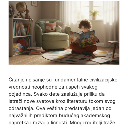
Čitanje i pisanje su fundamentalne civilizacijske
vrednosti neophodne za uspeh svakog
pojedinca. Svako dete zaslužuje priliku da
istraži nove svetove kroz literaturu tokom svog
odrastanja. Ova veština predstavlja jedan od
najvažnijih prediktora budućeg akademskog
napretka i razvoja ličnosti. Mnogi roditelji traže