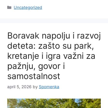
Categories
Uncategorized
Boravak napolju i razvoj
deteta: zašto su park,
kretanje i igra važni za
pažnju, govor i
samostalnost
april 5, 2026
by
Spomenka