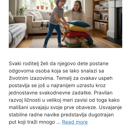
Svaki roditelj želi da njegovo dete postane
odgovorna osoba koja se lako snalazi sa
životnim izazovima. Temelj za ovakav uspeh
postavlja se još u najranijem uzrastu kroz
jednostavne svakodnevne zadatke. Pravilan
razvoj ličnosti u velikoj meri zavisi od toga kako
mališani usvajaju svoje prve obaveze. Usvajanje
stabilne radne navike predstavlja dugotrajan
put koji traži mnogo …
Read more